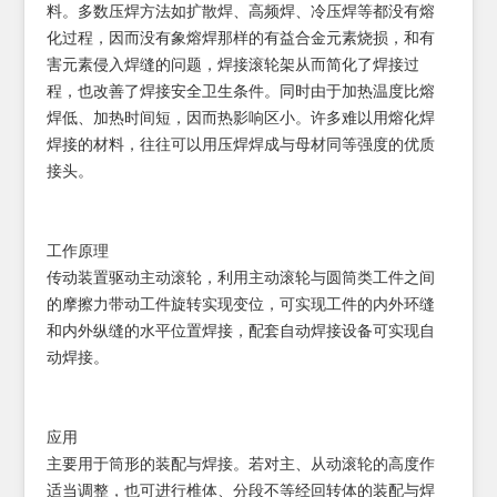
料。多数压焊方法如扩散焊、高频焊、冷压焊等都没有熔
化过程，因而没有象熔焊那样的有益合金元素烧损，和有
害元素侵入焊缝的问题，焊接滚轮架从而简化了焊接过
程，也改善了焊接安全卫生条件。同时由于加热温度比熔
焊低、加热时间短，因而热影响区小。许多难以用熔化焊
焊接的材料，往往可以用压焊焊成与母材同等强度的优质
接头。
工作原理
传动装置驱动主动滚轮，利用主动滚轮与圆筒类工件之间
的摩擦力带动工件旋转实现变位，可实现工件的内外环缝
和内外纵缝的水平位置焊接，配套自动焊接设备可实现自
动焊接。
应用
主要用于筒形的装配与焊接。若对主、从动滚轮的高度作
适当调整，也可进行椎体、分段不等经回转体的装配与焊