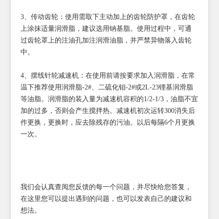
3、传动齿轮：使用需取下主动加上的齿轮防护罩，在齿轮
上涂抹适量润滑脂，建议选用钠基脂。使用过程中，可通
过齿轮罩上的注油孔加注润滑油脂，并严禁异物落入齿轮
中。
4、摆线针轮减速机：在使用前请按要求加入润滑脂，在常
温下推荐使用润滑脂-2#、二硫化钼-2#或2L-23锂基润滑脂
等油脂。润滑脂的装入量为减速机容积的1/2-1/3，油脂不宜
加的过多，否则会产生搅拌热。减速机初次运转300消失后
作更换，更换时，应去除残存的污油。以后每隔6个月更换
一次。
我们会认真查阅您反馈的每一个问题，并尽快给您答复，
在这里您可以提出遇到的问题，也可以发表自己的建议和
想法。