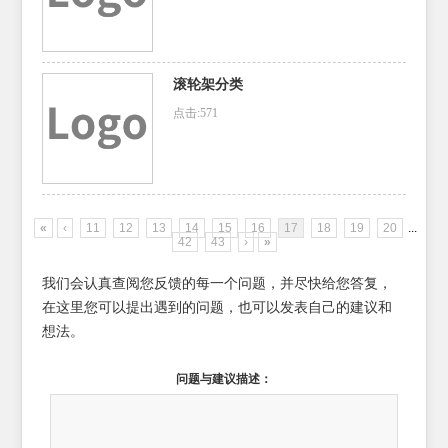
滚轮架分类
点击:571
«
‹
11
12
13
14
15
16
17
18
19
20
...
42
43
›
»
我们会认真查阅您反馈的每一个问题，并尽快给您答复，
在这里您可以提出遇到的问题，也可以发表自己的建议和
想法。
问题与建议描述：